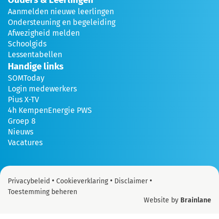
Aanmelden nieuwe leerlingen
Ondersteuning en begeleiding
Afwezigheid melden
Schoolgids
Lessentabellen
Handige links
SOMToday
Login medewerkers
Pius X-TV
4h KempenEnergie PWS
Groep 8
Nieuws
Vacatures
•
•
•
Privacybeleid
Cookieverklaring
Disclaimer
Toestemming beheren
Website by
Brainlane