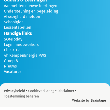
Aanmelden nieuwe leerlingen
Ondersteuning en begeleiding
Afwezigheid melden
Schoolgids
Lessentabellen
Handige links
SOMToday
Login medewerkers
Pius X-TV
4h KempenEnergie PWS
Groep 8
Nieuws
Vacatures
•
•
•
Privacybeleid
Cookieverklaring
Disclaimer
Toestemming beheren
Website by
Brainlane