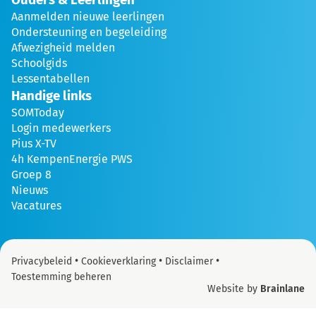
Aanmelden nieuwe leerlingen
Ondersteuning en begeleiding
Afwezigheid melden
Schoolgids
Lessentabellen
Handige links
SOMToday
Login medewerkers
Pius X-TV
4h KempenEnergie PWS
Groep 8
Nieuws
Vacatures
•
•
•
Privacybeleid
Cookieverklaring
Disclaimer
Toestemming beheren
Website by
Brainlane