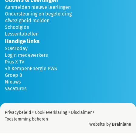
Aanmelden nieuwe leerlingen
Ondersteuning en begeleiding
Afwezigheid melden
Schoolgids
Lessentabellen
Handige links
SOMToday
Login medewerkers
Pius X-TV
4h KempenEnergie PWS
Groep 8
Nieuws
Vacatures
•
•
•
Privacybeleid
Cookieverklaring
Disclaimer
Toestemming beheren
Website by
Brainlane