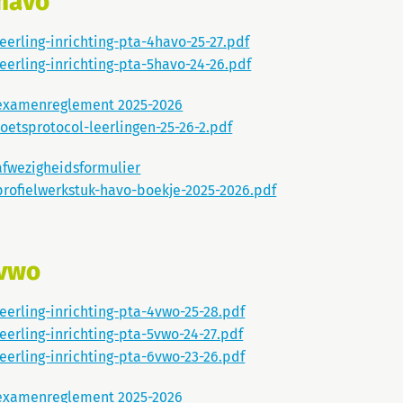
havo
leerling-inrichting-pta-4havo-25-27.pdf
leerling-inrichting-pta-5havo-24-26.pdf
examenreglement 2025-2026
toetsprotocol-leerlingen-25-26-2.pdf
afwezigheidsformulier
profielwerkstuk-havo-boekje-2025-2026.pdf
vwo
leerling-inrichting-pta-4vwo-25-28.pdf
leerling-inrichting-pta-5vwo-24-27.pdf
leerling-inrichting-pta-6vwo-23-26.pdf
examenreglement 2025-2026