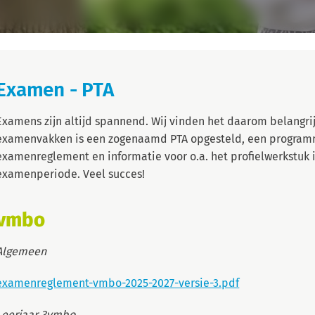
Examen - PTA
Examens zijn altijd spannend. Wij vinden het daarom belangrij
examenvakken is een zogenaamd PTA opgesteld, een programma
examenreglement en informatie voor o.a. het profielwerkstuk i
examenperiode. Veel succes!
vmbo
Algemeen
examenreglement-vmbo-2025-2027-versie-3.pdf
Leerjaar 3vmbo