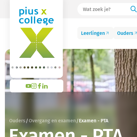
Leerlingen
Ouders
Ouders
Overgang en examen
Examen - PTA
/
/
Examen - PTA