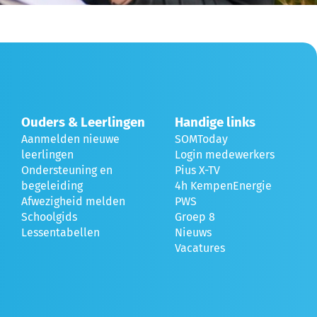
Ouders & Leerlingen
Handige links
Aanmelden nieuwe
SOMToday
leerlingen
Login medewerkers
Ondersteuning en
Pius X-TV
begeleiding
4h KempenEnergie
Afwezigheid melden
PWS
°
Schoolgids
Groep 8
Lessentabellen
Nieuws
Vacatures