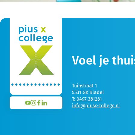
Voel je thui
Tuinstraat 1
5531 GK Bladel
T: 0497-361261
info@piusx-college.nl