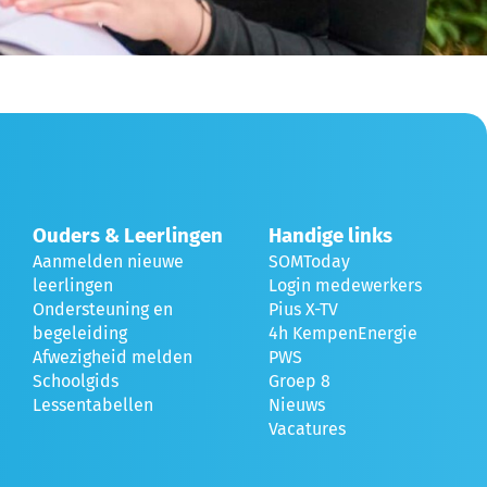
Ouders & Leerlingen
Handige links
Aanmelden nieuwe
SOMToday
leerlingen
Login medewerkers
Ondersteuning en
Pius X-TV
begeleiding
4h KempenEnergie
Afwezigheid melden
PWS
°
Schoolgids
Groep 8
Lessentabellen
Nieuws
Vacatures