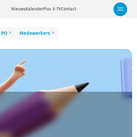
Nieuws
Kalender
Pius X-TV
Contact
 PO
Medewerkers