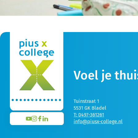
Voel je thui
Tuinstraat 1
5531 GK Bladel
T: 0497-361261
info@piusx-college.nl