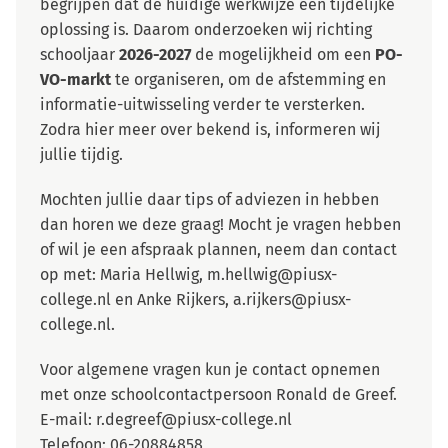
begrijpen dat de huidige werkwijze een tijdelijke
oplossing is. Daarom onderzoeken wij richting
schooljaar
2026-2027
de mogelijkheid om een
PO-
VO-markt
te organiseren, om de afstemming en
informatie-uitwisseling verder te versterken.
Zodra hier meer over bekend is, informeren wij
jullie tijdig.
Mochten jullie daar tips of adviezen in hebben
dan horen we deze graag! Mocht je vragen hebben
of wil je een afspraak plannen, neem dan contact
op met: Maria Hellwig, m.hellwig@piusx-
college.nl en Anke Rijkers, a.rijkers@piusx-
college.nl.
Voor algemene vragen kun je contact opnemen
met onze schoolcontactpersoon Ronald de Greef.
E-mail: r.degreef@piusx-college.nl
Telefoon: 06-20884858