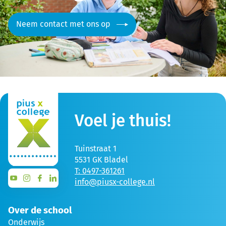
Neem contact met ons op
Voel je thuis!
Tuinstraat 1
5531 GK Bladel
T: 0497-361261
info@piusx-college.nl
Over de school
Onderwijs