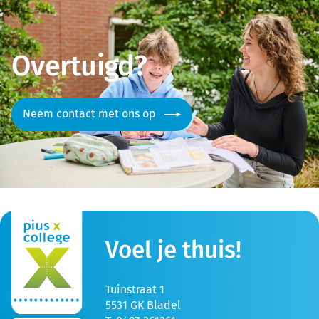
Overtuigd?
Neem contact met ons op
Voel je thuis!
Tuinstraat 1
5531 GK Bladel