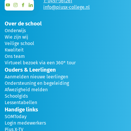
T: 0497-361261
info@piusx-college.nl
Over de school
Onderwijs
Wie zijn wij
Veilige school
Kwaliteit
Ons team
Virtueel bezoek via een 360° tour
Ouders & Leerlingen
Aanmelden nieuwe leerlingen
Ondersteuning en begeleiding
Afwezigheid melden
Schoolgids
Lessentabellen
Handige links
SOMToday
Login medewerkers
Pius X-TV