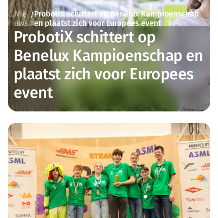
Nie
ProbotiX schittert op Benelux Kampioenschap
/
uws
en plaatst zich voor Europees event
ProbotiX schittert op
Benelux Kampioenschap en
plaatst zich voor Europees
event