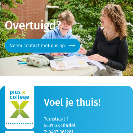
Overtuigd?
Neem contact met ons op
Voel je thuis!
Tuinstraat 1
5531 GK Bladel
T: 0497-361261