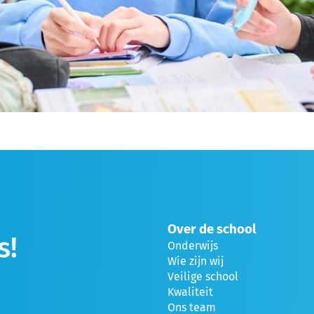
Over de school
s!
Onderwijs
Wie zijn wij
Veilige school
Kwaliteit
Ons team