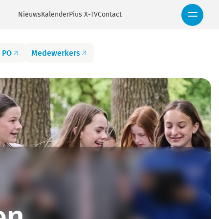
Nieuws
Kalender
Pius X-TV
Contact
 PO
Medewerkers
en