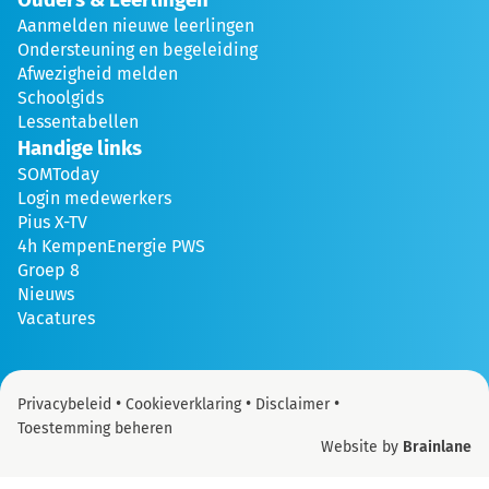
Aanmelden nieuwe leerlingen
Ondersteuning en begeleiding
Afwezigheid melden
Schoolgids
Lessentabellen
Handige links
SOMToday
Login medewerkers
Pius X-TV
4h KempenEnergie PWS
Groep 8
Nieuws
Vacatures
•
•
•
Privacybeleid
Cookieverklaring
Disclaimer
Toestemming beheren
Website by
Brainlane