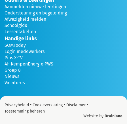
Aanmelden nieuwe leerlingen
Ondersteuning en begeleiding
Afwezigheid melden
Schoolgids
Lessentabellen
Handige links
SOMToday
Login medewerkers
Pius X-TV
4h KempenEnergie PWS
Groep 8
Nieuws
Vacatures
•
•
•
Privacybeleid
Cookieverklaring
Disclaimer
Toestemming beheren
Website by
Brainlane