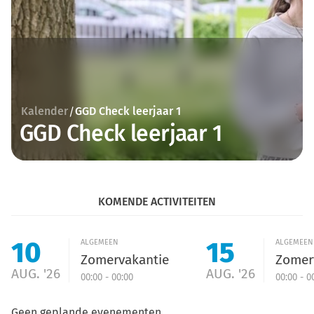
Kalender
GGD Check leerjaar 1
/
GGD Check leerjaar 1
KOMENDE ACTIVITEITEN
10
15
ALGEMEEN
ALGEMEEN
Zomervakantie
Zomer
AUG. '26
AUG. '26
00:00 - 00:00
00:00 - 0
Geen geplande evenementen