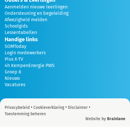
Aanmelden nieuwe leerlingen
Ondersteuning en begeleiding
Afwezigheid melden
Schoolgids
Lessentabellen
Handige links
SOMToday
Login medewerkers
Pius X-TV
4h KempenEnergie PWS
Groep 8
Nieuws
Vacatures
•
•
•
Privacybeleid
Cookieverklaring
Disclaimer
Toestemming beheren
Website by
Brainlane