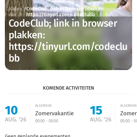
Kalen
CodeClub; link in browser plakken:
/
der
https://tinyurl.com/codeclubb
CodeClub; link in browser
plakken:
https://tinyurl.com/codeclu
bb
KOMENDE ACTIVITEITEN
10
15
ALGEMEEN
ALGEMEEN
Zomervakantie
Zomer
AUG. '26
AUG. '26
00:00 - 00:00
00:00 - 0
Geen geplande evenementen