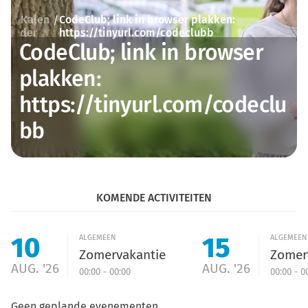
Kalen
CodeClub; link in browser plakken:
/
der
https://tinyurl.com/codeclubb
CodeClub; link in browser
plakken:
https://tinyurl.com/codeclu
bb
KOMENDE ACTIVITEITEN
10
15
ALGEMEEN
ALGEMEEN
Zomervakantie
Zomer
AUG. '26
AUG. '26
00:00 - 00:00
00:00 - 0
Geen geplande evenementen