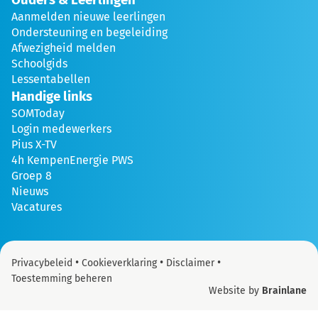
Aanmelden nieuwe leerlingen
Ondersteuning en begeleiding
Afwezigheid melden
Schoolgids
Lessentabellen
Handige links
SOMToday
Login medewerkers
Pius X-TV
4h KempenEnergie PWS
Groep 8
Nieuws
Vacatures
•
•
•
Privacybeleid
Cookieverklaring
Disclaimer
Toestemming beheren
Website by
Brainlane