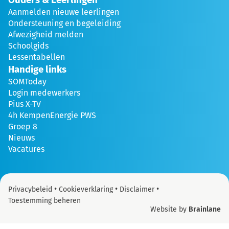
Aanmelden nieuwe leerlingen
Ondersteuning en begeleiding
Afwezigheid melden
Schoolgids
Lessentabellen
Handige links
SOMToday
Login medewerkers
Pius X-TV
4h KempenEnergie PWS
Groep 8
Nieuws
Vacatures
•
•
•
Privacybeleid
Cookieverklaring
Disclaimer
Toestemming beheren
Website by
Brainlane