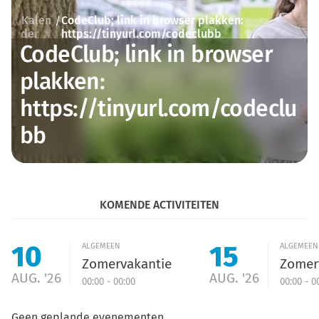
Kalen
CodeClub; link in browser plakken:
/
der
https://tinyurl.com/codeclubb
CodeClub; link in browser
plakken:
https://tinyurl.com/codeclu
bb
KOMENDE ACTIVITEITEN
10
15
ALGEMEEN
ALGEMEEN
Zomervakantie
Zomer
AUG. '26
AUG. '26
00:00 - 00:00
00:00 - 0
Geen geplande evenementen