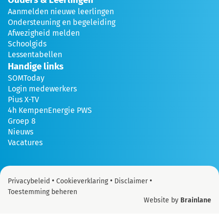
Aanmelden nieuwe leerlingen
Ondersteuning en begeleiding
Afwezigheid melden
Schoolgids
Lessentabellen
Handige links
SOMToday
Login medewerkers
Pius X-TV
4h KempenEnergie PWS
Groep 8
Nieuws
Vacatures
•
•
•
Privacybeleid
Cookieverklaring
Disclaimer
Toestemming beheren
Website by
Brainlane