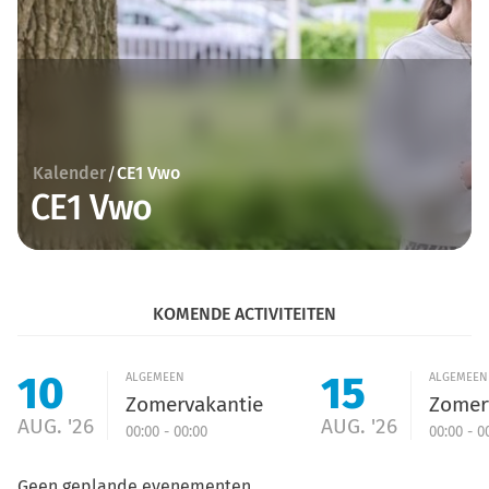
Kalender
CE1 Vwo
/
CE1 Vwo
KOMENDE ACTIVITEITEN
10
15
ALGEMEEN
ALGEMEEN
Zomervakantie
Zomer
AUG. '26
AUG. '26
00:00 - 00:00
00:00 - 0
Geen geplande evenementen