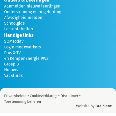
Aanmelden nieuwe leerlingen
Ondersteuning en begeleiding
Afwezigheid melden
Schoolgids
Lessentabellen
Handige links
SOMToday
Login medewerkers
Pius X-TV
4h KempenEnergie PWS
Groep 8
Nieuws
Vacatures
•
•
•
Privacybeleid
Cookieverklaring
Disclaimer
Toestemming beheren
Website by
Brainlane