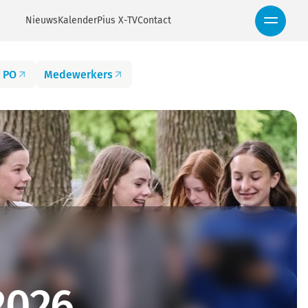
Nieuws
Kalender
Pius X-TV
Contact
 PO
Medewerkers
2026